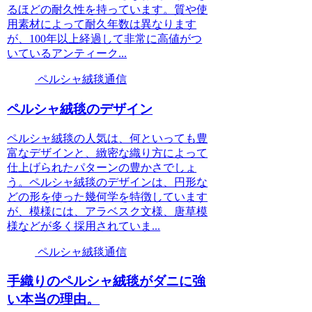
るほどの耐久性を持っています。質や使
用素材によって耐久年数は異なります
が、100年以上経過して非常に高値がつ
いているアンティーク...
ペルシャ絨毯通信
ペルシャ絨毯のデザイン
ペルシャ絨毯の人気は、何といっても豊
富なデザインと、緻密な織り方によって
仕上げられたパターンの豊かさでしょ
う。ペルシャ絨毯のデザインは、円形な
どの形を使った幾何学を特徴しています
が、模様には、アラベスク文様、唐草模
様などが多く採用されていま...
ペルシャ絨毯通信
手織りのペルシャ絨毯がダニに強
い本当の理由。