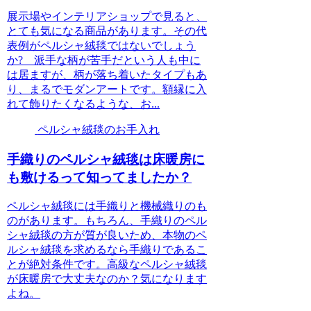
展示場やインテリアショップで見ると、
とても気になる商品があります。その代
表例がペルシャ絨毯ではないでしょう
か? 派手な柄が苦手だという人も中に
は居ますが、柄が落ち着いたタイプもあ
り、まるでモダンアートです。額縁に入
れて飾りたくなるような、お...
ペルシャ絨毯のお手入れ
手織りのペルシャ絨毯は床暖房に
も敷けるって知ってましたか？
ペルシャ絨毯には手織りと機械織りのも
のがあります。もちろん、手織りのペル
シャ絨毯の方が質が良いため、本物のペ
ルシャ絨毯を求めるなら手織りであるこ
とが絶対条件です。高級なペルシャ絨毯
が床暖房で大丈夫なのか？気になります
よね。