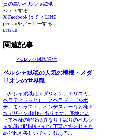
質の高いペルシャ絨毯
シェアする
X
Facebook
はてブ
LINE
persianをフォローする
persian
関連記事
ペルシャ絨毯通信
ペルシャ絨毯の人気の模様・メダ
リオンの世界観
ペルシャ絨毯はメダリオン、エリスミ、
ヘラティ（マヒ）、メヘラブ、ゴルボ
テ、モハラマド、ヘンデスィーなど様々
なデザイン/模様があります。産地によ
って模様の特徴は異なり手織りのペルシ
ャ絨毯は時間をかけて丁寧に織られるた
めどれも美しいです。数ある...