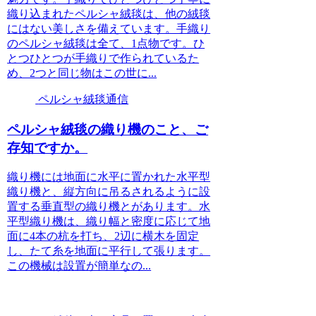
織り込まれたペルシャ絨毯は、他の絨毯
にはない美しさを備えています。手織り
のペルシャ絨毯は全て、1点物です。ひ
とつひとつが手織りで作られているた
め、2つと同じ物はこの世に...
ペルシャ絨毯通信
ペルシャ絨毯の織り機のこと、ご
存知ですか。
織り機には地面に水平に置かれた水平型
織り機と、縦方向に吊るされるように設
置する垂直型の織り機とがあります。水
平型織り機は、織り幅と密度に応じて地
面に4本の杭を打ち、2辺に横木を固定
し、たて糸を地面に平行して張ります。
この機械は設置が簡単なの...