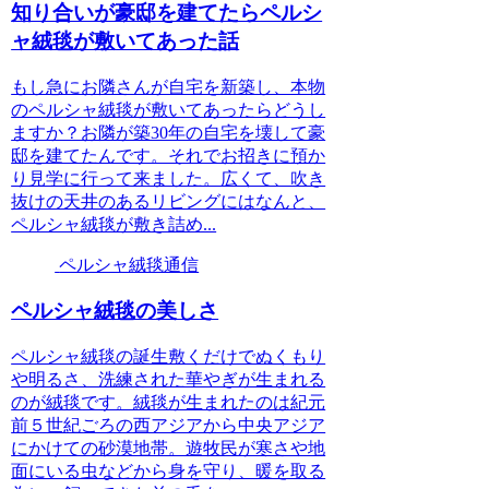
知り合いが豪邸を建てたらペルシ
ャ絨毯が敷いてあった話
もし急にお隣さんが自宅を新築し、本物
のペルシャ絨毯が敷いてあったらどうし
ますか？お隣が築30年の自宅を壊して豪
邸を建てたんです。それでお招きに預か
り見学に行って来ました。広くて、吹き
抜けの天井のあるリビングにはなんと、
ペルシャ絨毯が敷き詰め...
ペルシャ絨毯通信
ペルシャ絨毯の美しさ
ペルシャ絨毯の誕生敷くだけでぬくもり
や明るさ、洗練された華やぎが生まれる
のが絨毯です。絨毯が生まれたのは紀元
前５世紀ごろの西アジアから中央アジア
にかけての砂漠地帯。遊牧民が寒さや地
面にいる虫などから身を守り、暖を取る