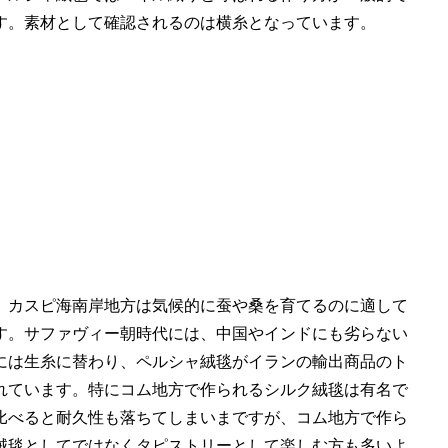
す。素材として確認されるのは横糸となっています。
。カスピ海南岸地方は気候的に蚕や桑を育てるのに適して
す。サファヴィー朝時代には、中国やインドにも劣らない
代には生糸に替わり、ペルシャ絨毯がイランの輸出商品のト
れています。特にコム地方で作られるシルク絨毯は有名で
比べると耐久性も落ちてしまいまですが、コム地方で作ら
絨毯としてではなくタピストリーとして楽しむ方も多いよ