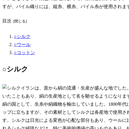
すが、パイル織りには、縦糸、横糸、パイル糸が使用されま
目次
○シルク
○ウール
○コットン
○シルク
イランは、昔から絹の流通・生産が盛んな地でした
いたこともあり、絹の生産地として名を馳せるようになりま
絹の国として、生糸や絹織物を輸出していました。1800年
ップに立ちますが、その素材としてシルクは各産地で使用さ
す。シルクは日光による変色が心配な部分もあり、ウールに
れるシルク絨毯などは、特に美術的価値の高いものもあり、