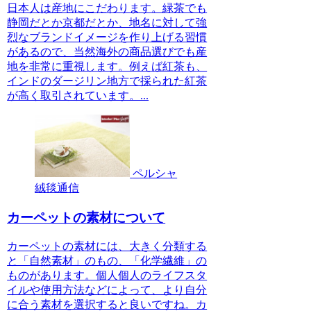
日本人は産地にこだわります。緑茶でも
静岡だとか京都だとか、地名に対して強
烈なブランドイメージを作り上げる習慣
があるので、当然海外の商品選びでも産
地を非常に重視します。例えば紅茶も、
インドのダージリン地方で採られた紅茶
が高く取引されています。...
ペルシャ
絨毯通信
カーペットの素材について
カーペットの素材には、大きく分類する
と「自然素材」のもの、「化学繊維」の
ものがあります。個人個人のライフスタ
イルや使用方法などによって、より自分
に合う素材を選択すると良いですね。カ