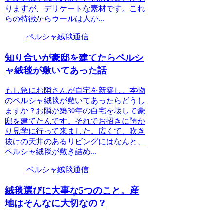
りますが、デリケートな素材です。これ
らの特徴からウールは人が...
ペルシャ絨毯通信
知り合いが豪邸を建てたらペルシ
ャ絨毯が敷いてあった話
もし急にお隣さんが自宅を新築し、本物
のペルシャ絨毯が敷いてあったらどうし
ますか？お隣が築30年の自宅を壊して豪
邸を建てたんです。それでお招きに預か
り見学に行って来ました。広くて、吹き
抜けの天井のあるリビングにはなんと、
ペルシャ絨毯が敷き詰め...
ペルシャ絨毯通信
絨毯選びに大事な5つのこと。産
地はそんなに大切なの？